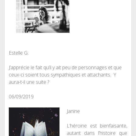
Estelle G.
J’apprécie le fait qu’il y ait peu de personnages et que
ceux-ci soient tous sympathiques et attachants. Y
aura-t-il une suite ?
06/09/2019
Janine
L’héroïne est bienfaisante,
autant dans l’histoire que