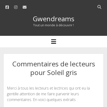
facebook
instagram
email
Open
searc
Gwendreams
bar
Tout un monde à découvrir !
open
menu
Commentaires de lecteurs
pour Soleil gris
Merci à tous les lecteurs et lectrices qui ont eu la
gentille attention de me faire parvenir leurs
commentaires. En voici quelques extraits :