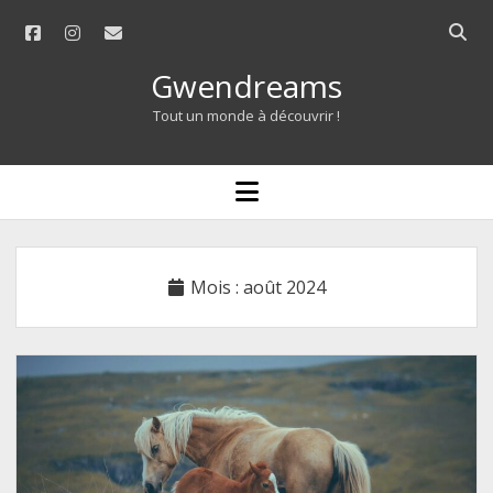
facebook
instagram
email
Open
searc
Gwendreams
bar
Tout un monde à découvrir !
open
menu
Mois :
août 2024