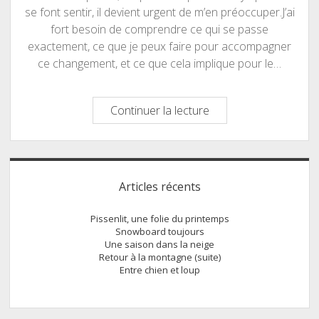
se font sentir, il devient urgent de m’en préoccuper.J’ai
fort besoin de comprendre ce qui se passe
exactement, ce que je peux faire pour accompagner
ce changement, et ce que cela implique pour le…
Autour
Continuer la lecture
de
la
ménopause
Sidebar
Articles récents
Pissenlit, une folie du printemps
Snowboard toujours
Une saison dans la neige
Retour à la montagne (suite)
Entre chien et loup