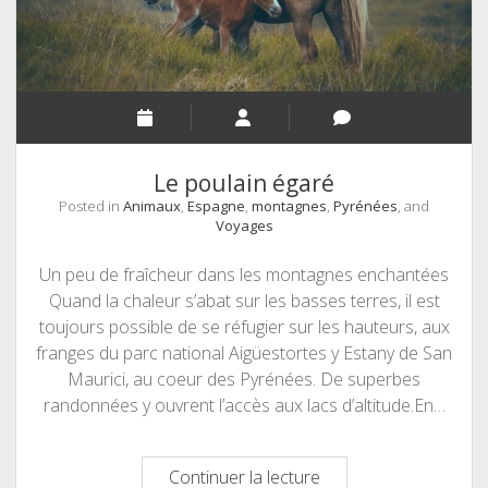
Le poulain égaré
Posted in
Animaux
,
Espagne
,
montagnes
,
Pyrénées
, and
Voyages
Un peu de fraîcheur dans les montagnes enchantées
Quand la chaleur s’abat sur les basses terres, il est
toujours possible de se réfugier sur les hauteurs, aux
franges du parc national Aigüestortes y Estany de San
Maurici, au coeur des Pyrénées. De superbes
randonnées y ouvrent l’accès aux lacs d’altitude.En…
Le
Continuer la lecture