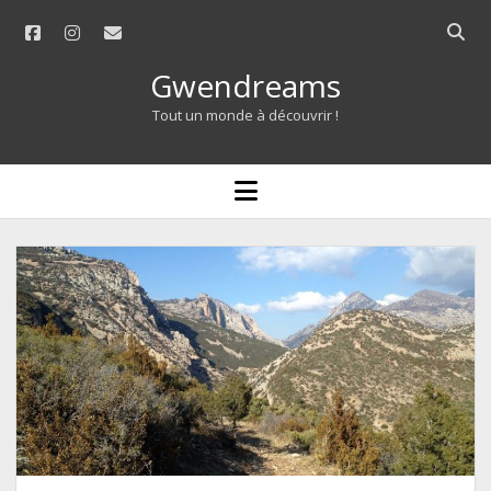
facebook
instagram
email
Open
searc
Gwendreams
bar
Tout un monde à découvrir !
open
menu