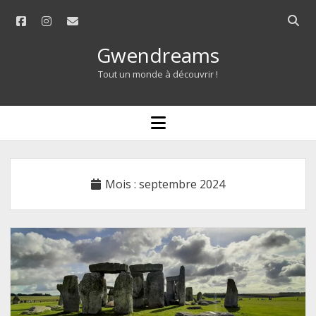
facebook
instagram
email
Open
searc
Gwendreams
bar
Tout un monde à découvrir !
open
menu
Mois :
septembre 2024