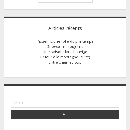
de
Stonehenge
au
Sidebar
petit
Articles récents
matin
Pissenlit, une folie du printemps
Snowboard toujours
Une saison dans la neige
Retour à la montagne (suite)
Entre chien et loup
Search