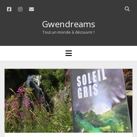
facebook
instagram
email
Open
searc
Gwendreams
bar
Tout un monde à découvrir !
open
menu