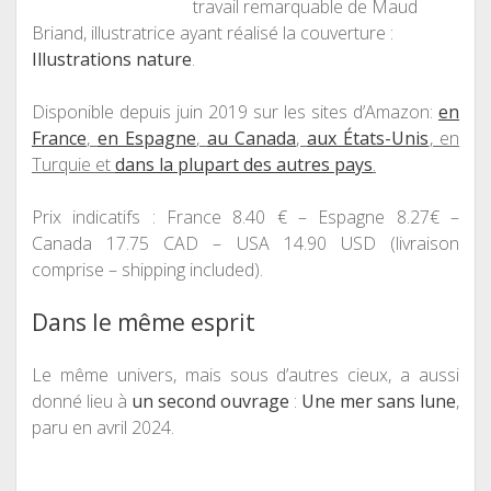
travail remarquable de Maud
Briand, illustratrice ayant réalisé la couverture :
Illustrations nature
.
Disponible depuis juin 2019 sur les sites d’Amazon:
en
France
,
en Espagne
,
au Canada
,
aux États-Unis
, en
Turquie et
dans la plupart des autres pays
.
Prix indicatifs : France 8.40 € – Espagne 8.27€ –
Canada 17.75 CAD – USA 14.90 USD (livraison
comprise – shipping included).
Dans le même esprit
Le même univers, mais sous d’autres cieux, a aussi
donné lieu à
un second ouvrage
:
Une mer sans lune
,
paru en avril 2024.