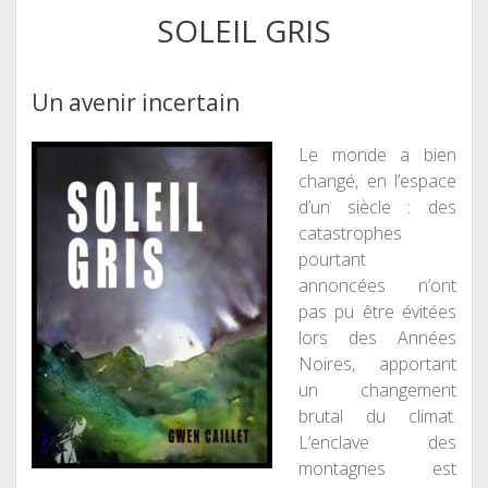
SOLEIL GRIS
Un avenir incertain
Le monde a bien
changé, en l’espace
d’un siècle : des
catastrophes
pourtant
annoncées n’ont
pas pu être évitées
lors des Années
Noires, apportant
un changement
brutal du climat.
L’enclave des
montagnes est