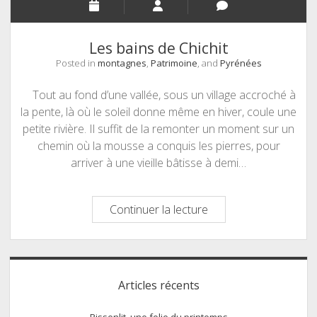
Les bains de Chichit
Posted in
montagnes
,
Patrimoine
, and
Pyrénées
Tout au fond d’une vallée, sous un village accroché à
la pente, là où le soleil donne même en hiver, coule une
petite rivière. Il suffit de la remonter un moment sur un
chemin où la mousse a conquis les pierres, pour
arriver à une vieille bâtisse à demi…
Les
Continuer la lecture
bains
de
Chichit
Sidebar
Articles récents