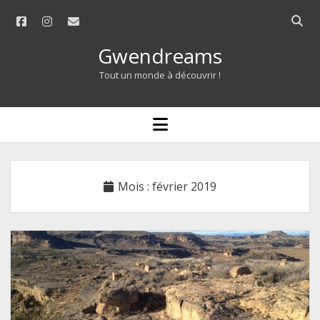
facebook
instagram
email
Open
searc
Gwendreams
bar
Tout un monde à découvrir !
open
menu
Mois :
février 2019