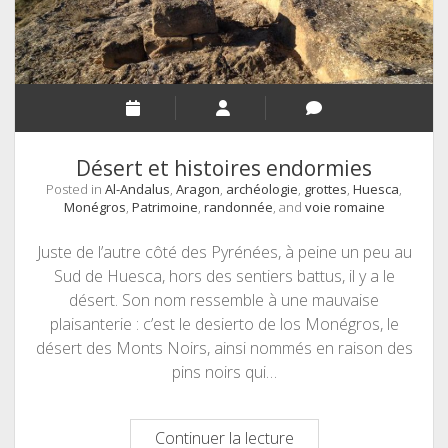
Désert et histoires endormies
Posted in
Al-Andalus
,
Aragon
,
archéologie
,
grottes
,
Huesca
,
Monégros
,
Patrimoine
,
randonnée
, and
voie romaine
Juste de l’autre côté des Pyrénées, à peine un peu au
Sud de Huesca, hors des sentiers battus, il y a le
désert. Son nom ressemble à une mauvaise
plaisanterie : c’est le desierto de los Monégros, le
désert des Monts Noirs, ainsi nommés en raison des
pins noirs qui…
Désert
Continuer la lecture