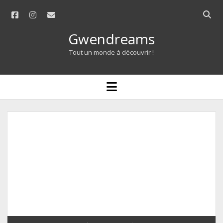
facebook
instagram
email
Open
searc
Gwendreams
bar
Tout un monde à découvrir !
open
menu