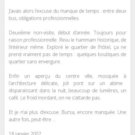
J’avais alors l’excuse du manque de temps : entre deux
bus, obligations professionnelles.
Deuxième
non-visite, début d’année. Toujours pour
raison professionnelle. Revu le hammam historique, de
l’intérieur
même
. Exploré le quartier de l’h
ô
tel, ça ne
prend vraiment pas de temps : quelques boutiques de
quartier sans envergure.
Enfin un aperçu du centre ville, mosquée
à
l’architecture délicate, joli pont sur un abime
disparaissant dans la nuit, beaucoup de
lumières
, un
café. Le froid mordant, on ne s’attarde pas.
Et je n’ai plus d’excuse. Bursa, encore manquée. Une
autre fois, peut-
être
…
18 janvier 2007