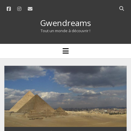
facebook
instagram
email
Open
searc
Gwendreams
bar
Tout un monde à découvrir !
open
menu