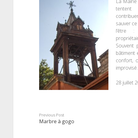
La Mairie 
tente
contr
sauver ce
l’être 
propriétai
Souvent 
bâtiment e
confort, 
improvis
é
.
28 juillet 
Previous Post
Marbre à gogo