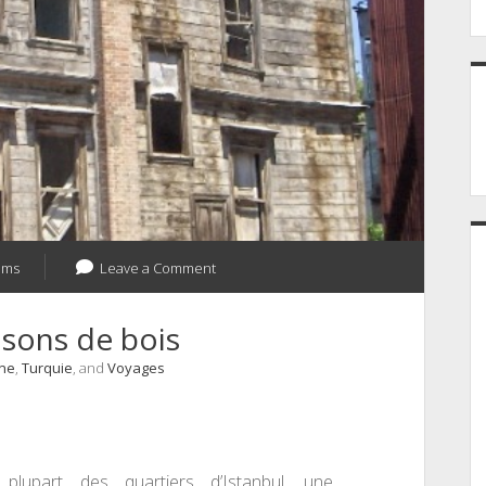
ams
Leave a Comment
isons de bois
ine
,
Turquie
, and
Voyages
plupart des quartiers d’Istanbul, une