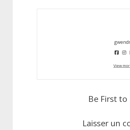
gwend
face
i
View mor
Be First 
Laisser un 