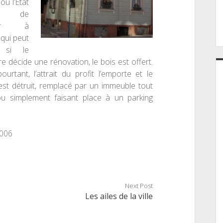
ou l’
É
tat
nt de
ibuer
à
 qui peut
: si le
re décide une rénovation, le bois est offert.
pourtant
,
l’attrait du profit l’emporte et le
st détruit, remplac
é
par un immeuble tout
ou simplement faisant place
à
un parking
2006
Next Post
Les ailes de la ville