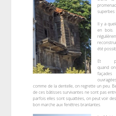
promena
superbes 
Il y a qu
en bois. 
régulière
reconstru
été possib
Et pou
quand on 
façades
ouvragée
comme de la dentelle, on regrette un peu. 
de ces bâtisses survivantes ne sont pas entr
parfois elles sont squattées, on peut voir de
bon marche aux fenêtres branlantes.