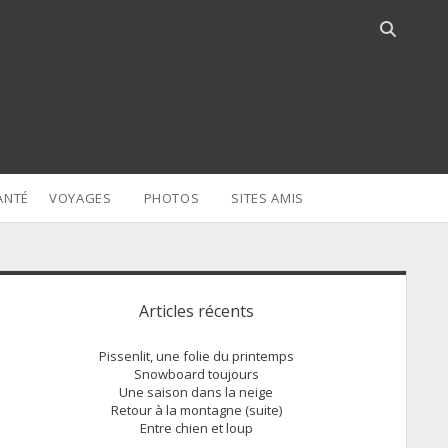
Open
search
bar
ANTÉ
VOYAGES
PHOTOS
SITES AMIS
idebar
Articles récents
Pissenlit, une folie du printemps
Snowboard toujours
Une saison dans la neige
Retour à la montagne (suite)
Entre chien et loup