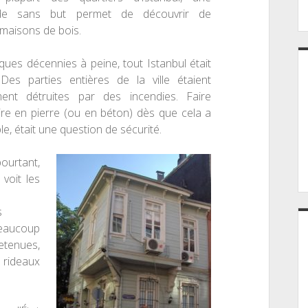
de sans but permet de découvrir de
maisons de bois.
elques décennies
à
peine, tout Istanbul était
Des parties entières de la ville étaient
ment détruites par des incendies. Faire
ire en pierre (ou en béton) d
è
s que cela a
le, était une question de sécurité.
rtant,
voit les
s
Beaucoup
etenues,
s rideaux