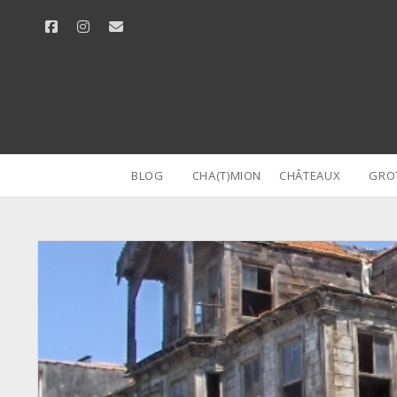
facebook
instagram
email
BLOG
CHA(T)MION
CHÂTEAUX
GRO