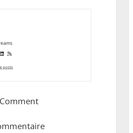
reams
book
nstagram
linkedin
rss
e posts
to Comment
commentaire