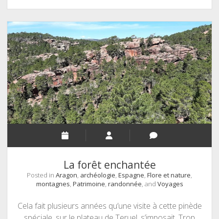
village
perdu
d’un
autre
temps
La forêt enchantée
Posted in
Aragon
,
archéologie
,
Espagne
,
Flore et nature
,
montagnes
,
Patrimoine
,
randonnée
, and
Voyages
Cela fait plusieurs années qu’une visite à cette pinède
spéciale, sur le plateau de Teruel, s’imposait. Trop