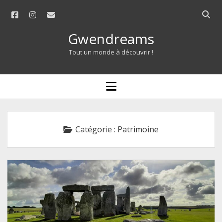
facebook
instagram
email
Open
searc
Gwendreams
bar
Tout un monde à découvrir !
open
menu
Catégorie :
Patrimoine