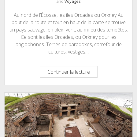
and
Voyages
Au nord de l’Écosse, les îles Orcades ou Orkney Au
bout de la route et tout en haut de la carte se trouve
un pays sauvage, en plein vent, au milieu des tempêtes.
Ce sont les îles Orcades, ou Orkney pour les
anglophones. Terres de paradoxes, carrefour de
cultures, vestiges…
Orkney
Continuer la lecture
ou
la
magie
des
îles
Orcades