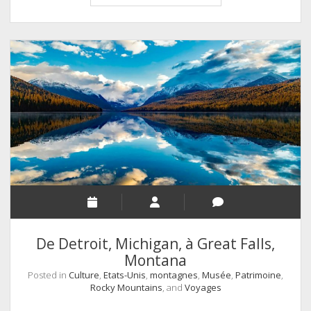
de
Stonehenge
au
petit
matin
De Detroit, Michigan, à Great Falls,
Montana
Posted in
Culture
,
Etats-Unis
,
montagnes
,
Musée
,
Patrimoine
,
Rocky Mountains
, and
Voyages