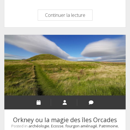
L’usine
Continuer la lecture
Asland
en
Catalogne,
une
ruine
moderniste
Orkney ou la magie des îles Orcades
Posted in
archéologie
,
Ecosse
,
fourgon aménagé
,
Patrimoine
,