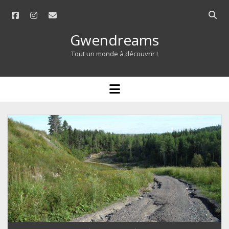
facebook
instagram
email
Open
searc
Gwendreams
bar
Tout un monde à découvrir !
open
menu