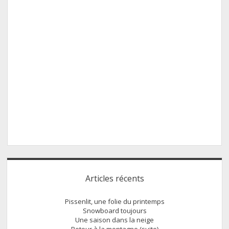
Sidebar
Articles récents
Pissenlit, une folie du printemps
Snowboard toujours
Une saison dans la neige
Retour à la montagne (suite)