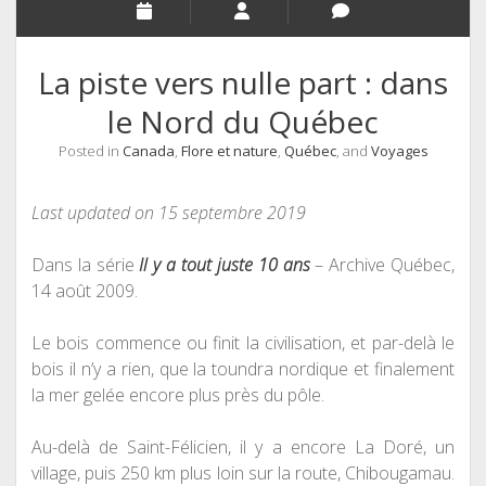
La piste vers nulle part : dans
le Nord du Québec
Posted in
Canada
,
Flore et nature
,
Québec
, and
Voyages
Last updated on 15 septembre 2019
Dans la série
Il y a tout juste 10 ans
– Archive Québec,
14 août 2009.
Le bois commence ou finit la civilisation, et par-delà le
bois il n’y a rien, que la toundra nordique et finalement
la mer gelée encore plus près du pôle.
Au-delà de Saint-Félicien, il y a encore La Doré, un
village, puis 250 km plus loin sur la route, Chibougamau.