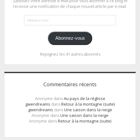
Saisissez votre adresse e-mail pour vous abonner à ce blog et
recevoir une notification de chaque nouvel article par e-mail.
Adresse
e-
mail
Abonnez-vous
Rejoignez les 41 autres abonnés
Commentaires récents
Anonyme
dans
Au pays de la réglisse
gwendreams
dans
Retour à la montagne (suite)
gwendreams
dans
Une saison dans la neige
Anonyme
dans
Une saison dans la neige
Anonyme
dans
Retour à la montagne (suite)