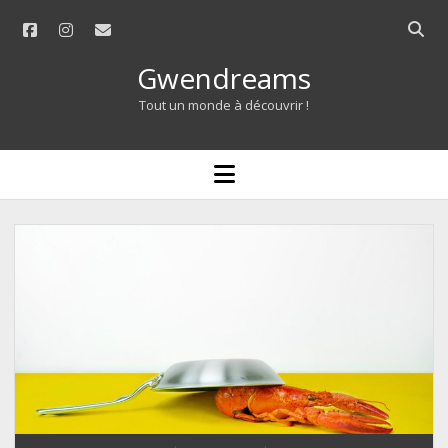
facebook
instagram
email
Open
searc
Gwendreams
bar
Tout un monde à découvrir !
open
menu