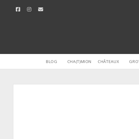
facebook
instagram
email
BLOG
CHA(T)MION
CHÂTEAUX
GRO