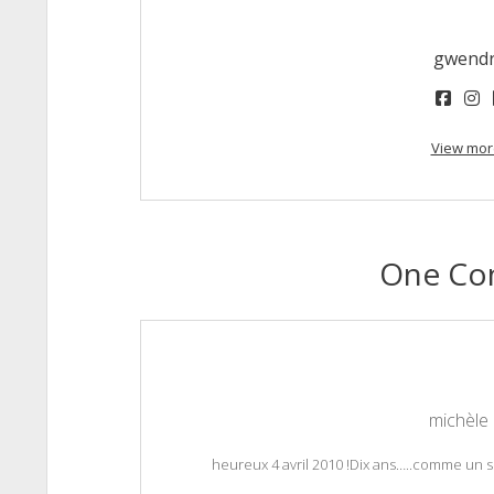
gwend
face
i
View mor
One C
michèle
heureux 4 avril 2010 !Dix ans…..comme un si