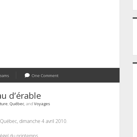
eams
One Comment
u d’érable
ature
,
Québec
, and
Voyages
 Québec, dimanche 4 avril 2010.
dégel du printemps.