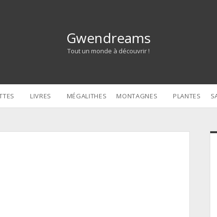
Gwendreams
Tout un monde à découvrir !
TTES
LIVRES
MÉGALITHES
MONTAGNES
PLANTES
S
S