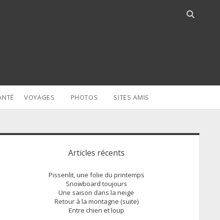
Open
search
bar
ANTÉ
VOYAGES
PHOTOS
SITES AMIS
idebar
Articles récents
Pissenlit, une folie du printemps
Snowboard toujours
Une saison dans la neige
Retour à la montagne (suite)
Entre chien et loup