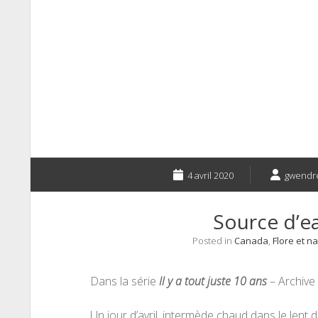
4 avril 2020
gwendr
Source d’ea
Posted in
Canada
,
Flore et n
Dans la série
Il y a tout juste 10 ans
– Archive
Un jour d’avril, intermède chaud dans le lent 