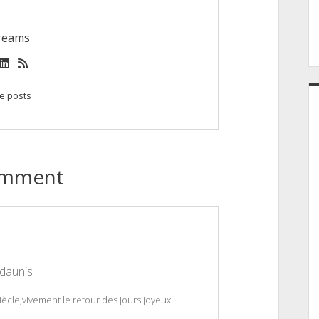
reams
book
nstagram
linkedin
rss
e posts
omment
 daunis
ècle,vivement le retour des jours joyeux.