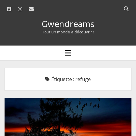
facebook
instagram
email
Open
searc
Gwendreams
bar
Tout un monde à découvrir !
open
menu
Étiquette :
refuge