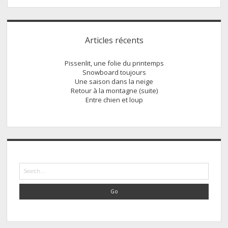
et
loup
Sidebar
Articles récents
Pissenlit, une folie du printemps
Snowboard toujours
Une saison dans la neige
Retour à la montagne (suite)
Entre chien et loup
Search