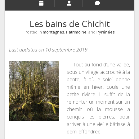
Les bains de Chichit
Posted in
montagnes
,
Patrimoine
, and
Pyrénées
Last updated on 10 septembre 2019
Tout au fond d’une vallée,
sous un village accroché à la
pente, là où le soleil donne
même en hiver, coule une
petite rivière. Il suffit de la
remonter un moment sur un
chemin où la mousse a
conquis les pierres, pour
arriver à une vieille bâtisse à
demi effondrée.