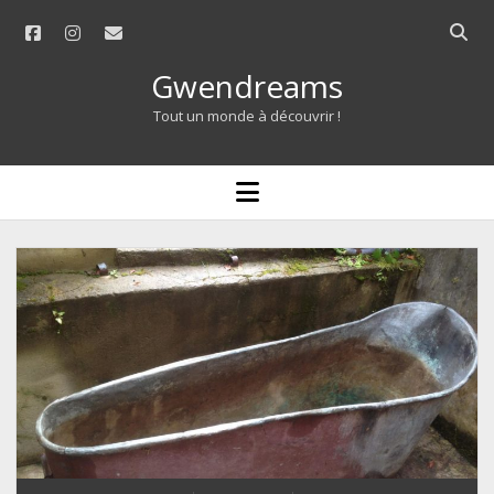
facebook
instagram
email
Open
searc
Gwendreams
bar
Tout un monde à découvrir !
open
menu