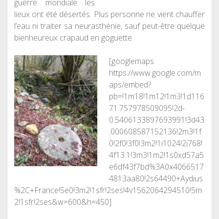
guerre mondiale les
lieux ont été désertés. Plus personne ne vient chauffer
l’eau ni traiter sa neurasthénie, sauf peut-être quelque
bienheureux crapaud en goguette.
[googlemaps
https://www.google.com/m
aps/embed?
pb=!1m18!1m12!1m3!1d116
71.757978509095!2d-
0.5406133897693991!3d43
.000608587152136!2m3!1f
0!2f0!3f0!3m2!1i1024!2i768!
4f13.1!3m3!1m2!1s0xd57a5
e6df43f7bd%3A0x4066517
4813aa80!2s64490+Aydius
%2C+France!5e0!3m2!1sfr!2ses!4v1562064294510!5m
2!1sfr!2ses&w=600&h=450]