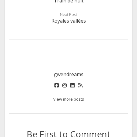
Train de nuit
Next Post
Royales vallées
gwendreams
facebook
instagram
linkedin
rss
View more posts
Be First to Comment