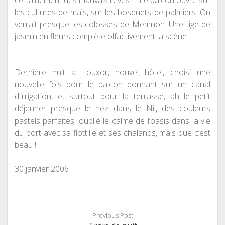
certainement des mauvais rêves … Le balcon ouvre sur
les cultures de ma
ï
s, sur les bosquets de palmiers. On
verrait presque les colosses de Memnon. Une tige de
jasmin en fleurs complète olfactivement la scène.
Dernière nuit a Louxor, nouvel hôtel, choisi une
nouvelle fois pour le balcon donnant sur un canal
d’irrigation, et surtout pour la terrasse, ah le petit
déjeuner presque le nez dans le Nil, des couleurs
pastels parfaites, oubli
é
le calme de l’oasis dans la vie
du port avec sa flottille et ses chalands, mais que c’est
beau !
30 janvier 200
6
Previous Post