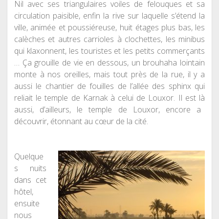
Nil avec ses triangulaires voiles de felouques et sa
circulation paisible, enfin la rive sur laquelle s’étend la
ville, animée et poussiéreuse, huit étages plus bas, les
calèches et autres carrioles
à
clochettes, les minibus
qui klaxonnent, les touristes et les petits commerçants
… Ça grouille de vie en dessous, un brouhaha lointain
monte
à
nos oreilles, mais tout près de la rue, il y a
aussi le chantier de fouilles de l’allée des sphinx qui
reliait le temple de Karnak
à
celui de Louxor. Il est l
à
aussi, d’ailleurs, le temple de Louxor, encore a
découvrir, étonnant au
cœur
de la cit
é
.
Quelque
s nuits
dans cet
hôtel,
ensuite
nous