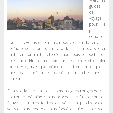
Merci les
guides
de
voyage,
pour le
petit
coup de
pouce : revenus de Karnak, nous voici sur la terrasse
de l’hôtel sélectionné, au bord de la piscine,
à
siroter
un thé en admirant la ville d’en haut, puis le coucher de
soleil sur le Nil. L’eau est bien un peu froide, et le soleil
tourne vite, mais quel délice de se tremper les pieds
dans l’eau après une journée de marche dans la
chaleur.
Et la vue, la vue … au loin les montagnes rouges de « la
couronne thébaine », plus proche
s
, de l’autre cote du
fleuve, les terres fertiles cultivées, un patchwork de
verts du plus tendre au plus fonc
é
, ensuite les bleus du