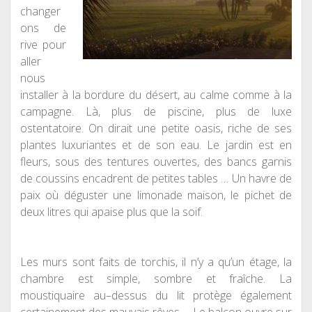
changer
ons de
rive pour
aller
nous
installer
à
la bordure du désert, au calme comme
à
la
campagne. L
à
, plus de piscine, plus de luxe
ostentatoire. On dirait une petite oasis, riche de ses
plantes luxuriantes et de son eau. Le jardin est en
fleurs, sous des tentures ouvertes
,
des bancs garnis
de coussins encadrent de petites tables … Un havre de
paix o
ù
déguster une limonade maison, le pichet de
deux litres qui apaise plus que la soif.
Les murs sont faits de torchis, il n’y a qu’un étage, la
chambre est simple, sombre et fraîche. La
moustiquaire au
–
dessus du lit protège également