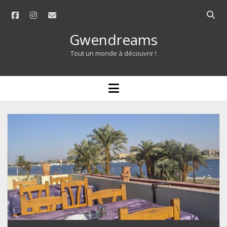
facebook
instagram
email
Open
searc
Gwendreams
bar
Tout un monde à découvrir !
open
menu