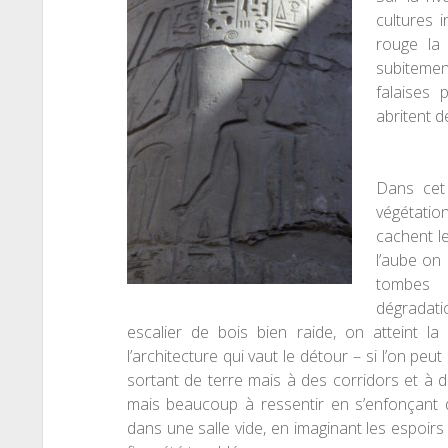
cultures i
rouge la
subitemen
falaises 
abritent d
Dans cet
végétatio
cachent l
l’aube on
tombes 
dégradati
escalier de bois bien raide, on atteint la 
l’architecture qui vaut le détour – si l’on pe
sortant de terre mais
à
des corridors et
à
de
mais beaucoup à ressentir en s’enfonçant
dans une salle vide, en imaginant les espoirs