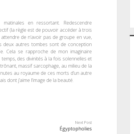
rs matinales en ressortant. Redescendre
bjectif (la règle est de pouvoir accéder
à
trois
, attendre de n’avoir pas de groupe en vue,
s deux autres tombes sont de conception
tie. Cela se rapproche de mon imaginaire
temps, des divinités à la fois solennelles et
 trônant, massif sarcophage, au milieu de la
inutes au royaume de ces morts d’un autre
s dont j’aime l’image de la beauté.
Next Post
Égyptopholies