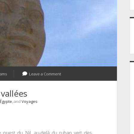
ams
Leave a Comment
vallées
Égypte
, and
Voyages
ve ouest du Nil, au-delà du ruban vert des