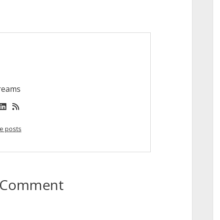
reams
book
nstagram
linkedin
rss
e posts
to Comment