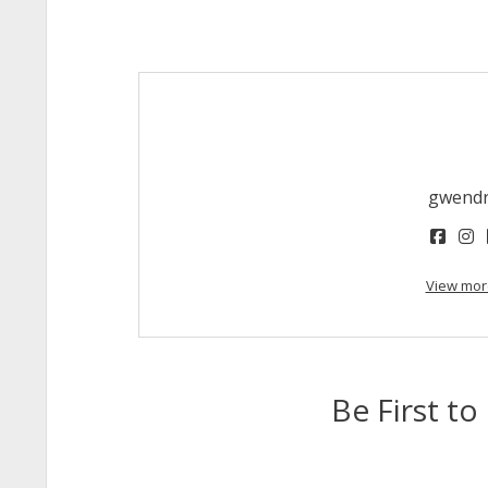
gwend
face
i
View mor
Be First 