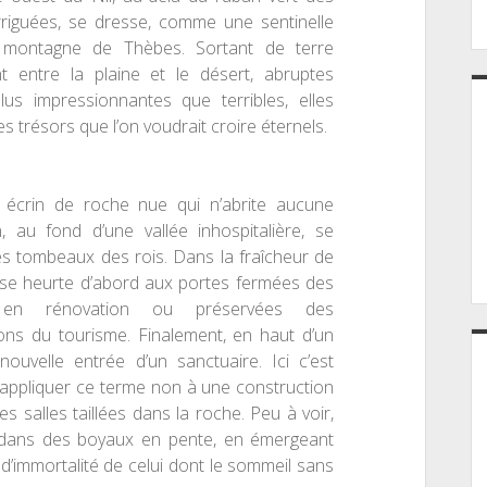
rriguées, se dresse
,
comme une sentinelle
 montagne de Thèbes. Sortant de terre
t entre la plaine et le désert, abruptes
plus impressionnantes que terribles, elles
es trésors que l’on voudrait croire éternels.
 écrin de roche nue qui n’abrite aucune
n, au fond d’une vallée inhospitalière, se
es tombeaux des rois. Dans la fraîcheur de
 se heurte d’abord aux portes fermées des
en rénovation ou préservées des
ons du tourisme. Finalement, en haut d’un
nouvelle entrée d’un sanctuaire. Ici c’est
ut appliquer ce terme non à une construction
s salles taillées dans la roche. Peu à voir,
 dans des boyaux en pente, en émergeant
 d’immortalité de celui dont le sommeil
sans