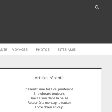
Open
search
bar
ANTÉ
VOYAGES
PHOTOS
SITES AMIS
idebar
Articles récents
Pissenlit, une folie du printemps
Snowboard toujours
Une saison dans la neige
Retour à la montagne (suite)
Entre chien et loup