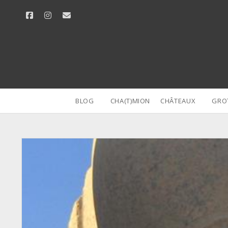
facebook
instagram
email
BLOG
CHA(T)MION
CHÂTEAUX
GRO