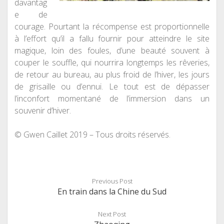
davantag
e de
courage. Pourtant la récompense est proportionnelle
à l’effort qu’il a fallu fournir pour atteindre le site
magique, loin des foules, d’une beauté souvent à
couper le souffle, qui nourrira longtemps les rêveries,
de retour au bureau, au plus froid de l’hiver, les jours
de grisaille ou d’ennui. Le tout est de dépasser
l’inconfort momentané de l’immersion dans un
souvenir d’hiver.
© Gwen Caillet 2019 – Tous droits réservés.
Previous Post
En train dans la Chine du Sud
Next Post