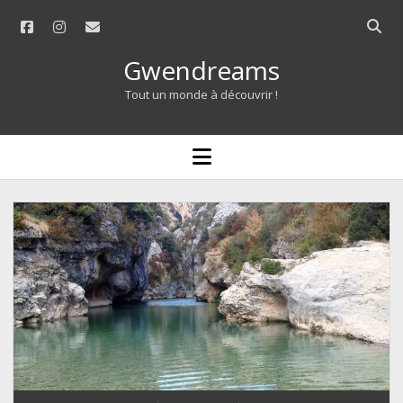
facebook
instagram
email
Open
searc
Gwendreams
bar
Tout un monde à découvrir !
open
menu