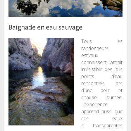
Baignade en eau sauvage
Tous les
randonneurs
estivaux
connaissent l’attrait
irrésistible des jolis
points d’eau
rencontrés lors
d’une belle et
chaude journée.
L’expérience
apprend aussi que
ces eaux
si
transparentes