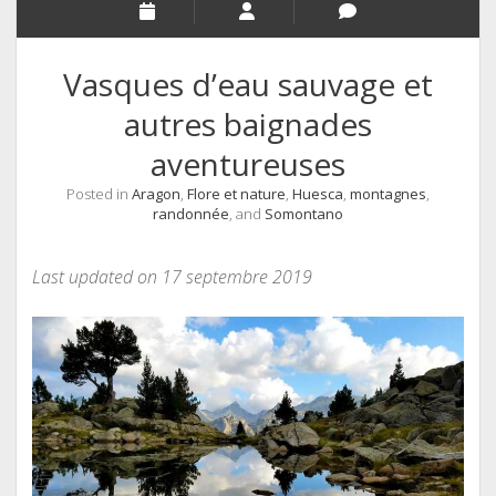
Vasques d’eau sauvage et
autres baignades
aventureuses
Posted in
Aragon
,
Flore et nature
,
Huesca
,
montagnes
,
randonnée
, and
Somontano
Last updated on 17 septembre 2019