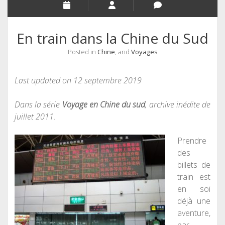
En train dans la Chine du Sud
Posted in
Chine
, and
Voyages
Last updated on 12 septembre 2019
Dans la série
Voyage en Chine du sud
, archive inédite de
juillet 2011.
Prendre
des
billets de
train est
en soi
déjà une
aventure,