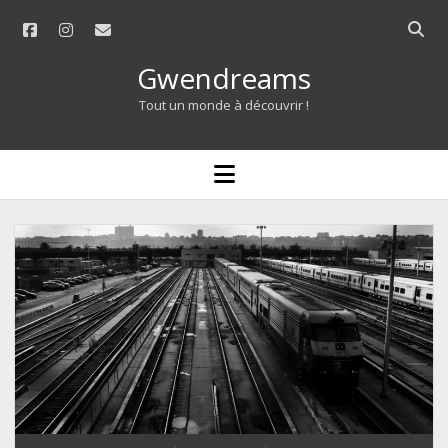
facebook
instagram
email
Open
searc
Gwendreams
bar
Tout un monde à découvrir !
open
menu