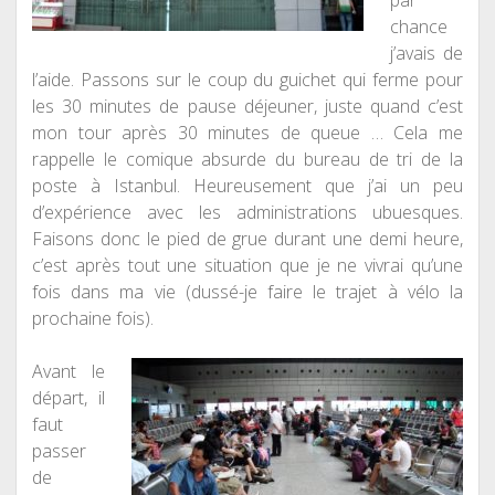
par
chance
j’avais de
l’aide. Passons sur le coup du guichet qui ferme pour
les 30 minutes de pause déjeuner, juste quand c’est
mon tour après 30 minutes de queue … Cela me
rappelle le comique absurde du bureau de tri de la
poste à Istanbul. Heureusement que j’ai un peu
d’expérience avec les administrations ubuesques.
Faisons donc le pied de grue durant une demi heure,
c’est après tout une situation que je ne vivrai qu’une
fois dans ma vie (dussé-je faire le trajet à vélo la
prochaine fois).
Avant le
départ, il
faut
passer
de