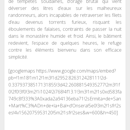
de tempêtes soudaines, d’orage brutal qui vient
déverser des litres d’eaux sur les malheureux
randonneurs, alors incapables de retraverser les filets
d’eau devenus torrents furieux, risquant les
éboulements de falaises, contraints de passer la nuit
dans le monastère humide et froid. Ainsi, le bâtiment
redevient, l’espace de quelques heures, le refuge
contre les éléments bienvenu dans son efficace
simplicité.
[googlemaps https://www.google.com/maps/embed?
pb=!1m18!1m12!1m3!1d2952.826312428111!2d-
0.33793738517131855!3d42.26088154935277!2m3!1f
0!2f0!3f0!3m2!1i1024!2i768!4f13.1!3m3!1m2!1s0xd583fa
749c8f333%3A0xada2a94136eba71!2sErmita+de+San
+Mart%C3%ADn+de+la+Bal+d’Onsera!5e0!3m2!1sfr!2s
es!4v1562075953120!5m2!1sfr!2ses&w=600&h=450]