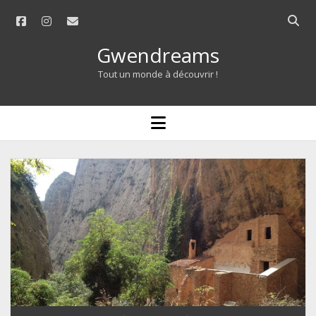
facebook
instagram
email
Open
searc
Gwendreams
bar
Tout un monde à découvrir !
open
menu